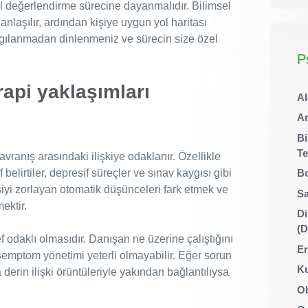
 değerlendirme sürecine dayanmalıdır. Bilimsel
anlaşılır, ardından kişiye uygun yol haritası
rgılanmadan dinlenmeniz ve sürecin size özel
P
rapi yaklaşımları
Al
An
Bi
Te
vranış arasındaki ilişkiye odaklanır. Özellikle
belirtiler, depresif süreçler ve sınav kaygısı gibi
Bo
şiyi zorlayan otomatik düşünceleri fark etmek ve
Sa
ektir.
Di
(
 odaklı olmasıdır. Danışan ne üzerine çalıştığını
Er
 semptom yönetimi yeterli olmayabilir. Eğer sorun
Ku
derin ilişki örüntüleriyle yakından bağlantılıysa
Ob