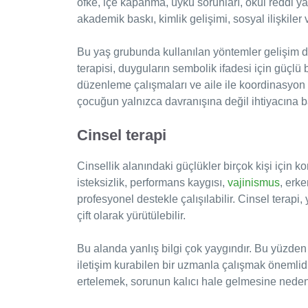
öfke, içe kapanma, uyku sorunları, okul reddi ya 
akademik baskı, kimlik gelişimi, sosyal ilişkiler v
Bu yaş grubunda kullanılan yöntemler gelişim 
terapisi, duyguların sembolik ifadesi için güçlü 
düzenleme çalışmaları ve aile ile koordinasyon
çocuğun yalnızca davranışına değil ihtiyacına b
Cinsel terapi
Cinsellik alanındaki güçlükler birçok kişi için k
isteksizlik, performans kaygısı,
vajinismus
, erke
profesyonel destekle çalışılabilir. Cinsel terapi
çift olarak yürütülebilir.
Bu alanda yanlış bilgi çok yaygındır. Bu yüzden 
iletişim kurabilen bir uzmanla çalışmak önemli
ertelemek, sorunun kalıcı hale gelmesine neden 