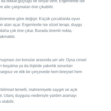
da dikkat güçlüğü ile sinyal verir. Ergenlerde ise
e aile çatışmaları öne çıkabilir.
dönemine göre değişir. Küçük çocuklarda oyun
bir alan açar. Ergenlerde ise sözel terapi, duygu
 daha çok öne çıkar. Burada önemli nokta,
akmaktır.
onuşması zor konular arasında yer alır. Oysa cinsel
n boşalma ya da ilişkide yakınlık sorunları
, yargısız ve etik bir çerçevede hem bireysel hem
bilimsel temelli, mahremiyete saygılı ve açık
dir. Utanç duygusu nedeniyle yardım aramayı
olabilir.