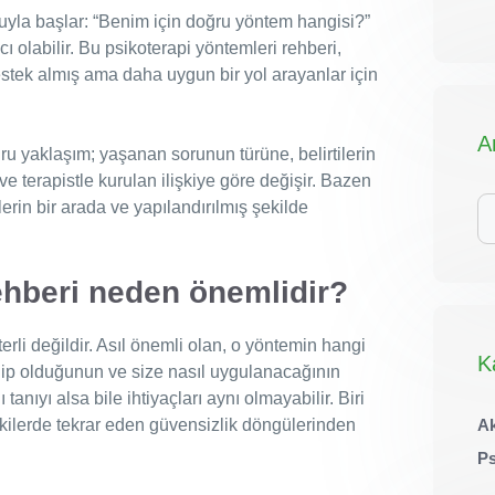
uyla başlar: “Benim için doğru yöntem hangisi?”
ı olabilir. Bu psikoterapi yöntemleri rehberi,
estek almış ama daha uygun bir yol arayanlar için
A
ğru yaklaşım; yaşanan sorunun türüne, belirtilerin
e terapistle kurulan ilişkiye göre değişir. Bazen
iç
klerin bir arada ve yapılandırılmış şekilde
ar
ehberi neden önemlidir?
erli değildir. Asıl önemli olan, o yöntemin hangi
K
ahip olduğunun ve size nasıl uygulanacağının
tanıyı alsa bile ihtiyaçları aynı olmayabilir. Biri
işkilerde tekrar eden güvensizlik döngülerinden
Ak
Ps