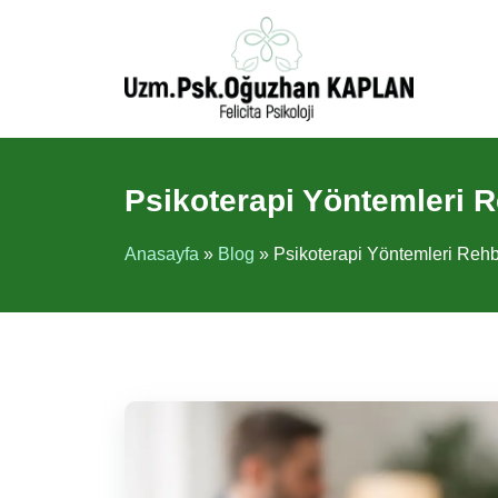
İçeriğe
atla
Psikoterapi Yöntemleri 
Anasayfa
»
Blog
»
Psikoterapi Yöntemleri Reh