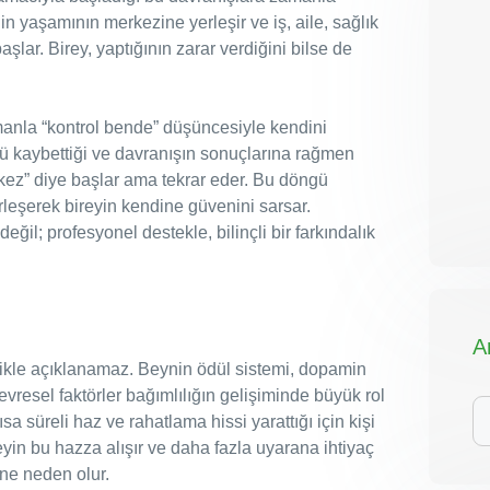
nin yaşamının merkezine yerleşir ve iş, aile, sağlık
lar. Birey, yaptığının zarar verdiğini bilse de
anla “kontrol bende” düşüncesiyle kendini
lünü kaybettiği ve davranışın sonuçlarına rağmen
kez” diye başlar ama tekrar eder. Bu döngü
irleşerek bireyin kendine güvenini sarsar.
ğil; profesyonel destekle, bilinçli bir farkındalık
A
zlikle açıklanamaz. Beynin ödül sistemi, dopamin
vresel faktörler bağımlılığın gelişiminde büyük rol
iç
 süreli haz ve rahatlama hissi yarattığı için kişi
ar
yin bu hazza alışır ve daha fazla uyarana ihtiyaç
ne neden olur.