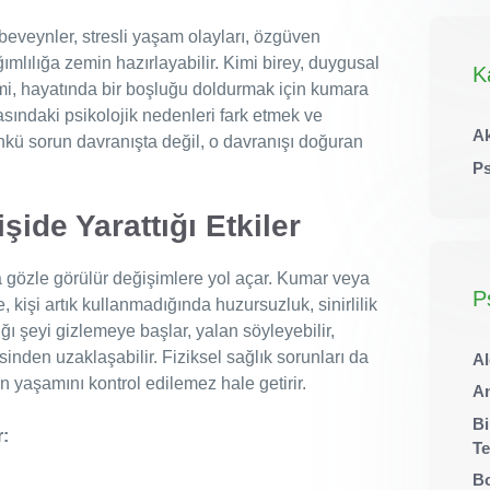
ebeveynler, stresli yaşam olayları, özgüven
ğımlılığa zemin hazırlayabilir. Kimi birey, duygusal
K
imi, hayatında bir boşluğu doldurmak için kumara
kasındaki psikolojik nedenleri fark etmek ve
Ak
ünkü sorun davranışta değil, o davranışı doğuran
Ps
işide Yarattığı Etkiler
 gözle görülür değişimlere yol açar. Kumar veya
P
 kişi artık kullanmadığında huzursuzluk, sinirlilik
ğı şeyi gizlemeye başlar, yalan söyleyebilir,
sinden uzaklaşabilir. Fiziksel sağlık sorunları da
Al
in yaşamını kontrol edilemez hale getirir.
An
Bi
r:
Te
Bo