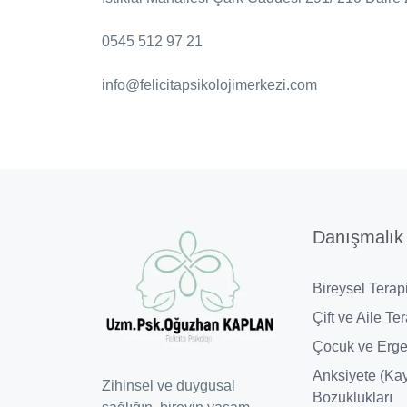
0545 512 97 21
info@felicitapsikolojimerkezi.com
Danışmalık
Bireysel Terap
Çift ve Aile Ter
Çocuk ve Erge
Anksiyete (Kay
Zihinsel ve duygusal
Bozuklukları