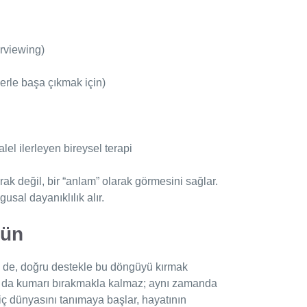
rviewing)
erle başa çıkmak için)
lel ilerleyen bireysel terapi
rak değil, bir “anlam” olarak görmesini sağlar.
usal dayanıklılık alır.
kün
se de, doğru destekle bu döngüyü kırmak
a da kumarı bırakmakla kalmaz; aynı zamanda
iç dünyasını tanımaya başlar, hayatının