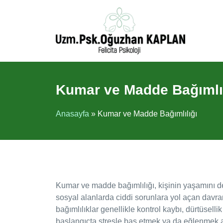
İçeriğe
atla
Kumar ve Madde Bağımlıl
Anasayfa
»
Kumar ve Madde Bağımlılığı
Kumar ve madde bağımlılığı, kişinin yaşamını der
sosyal alanlarda ciddi sorunlara yol açan davran
bağımlılıklar genellikle kontrol kaybı, dürtüsellik
başlangıçta stresle baş etmek ya da eğlenmek 