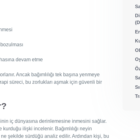
Sa
Di
(
enmesi
Er
Ku
n bozulması
Ob
Oy
ahasına devam etme
Öz
rlanır. Ancak bağımlılığı tek başına yenmeye
Sa
rapi süreci, bu zorlukları aşmak için güvenli bir
Sı
Tr
r?
işinin iç dünyasına derinlemesine inmesini sağlar.
e kurduğu ilişki incelenir. Bağımlılığı neyin
 ne şekilde sürdüğü analiz edilir. Ardından kişi, bu