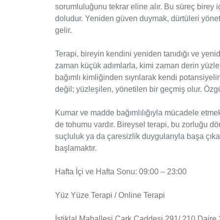
sorumluluğunu tekrar eline alır. Bu süreç birey
doludur. Yeniden güven duymak, dürtüleri yön
gelir.
Terapi, bireyin kendini yeniden tanıdığı ve yenid
zaman küçük adımlarla, kimi zaman derin yüzleş
bağımlı kimliğinden sıyrılarak kendi potansiyeli
değil; yüzleşilen, yönetilen bir geçmiş olur. Öz
Kumar ve madde bağımlılığıyla mücadele etmek z
de tohumu vardır. Bireysel terapi, bu zorluğu dön
suçluluk ya da çaresizlik duygularıyla başa çıka
başlamaktır.
Hafta İçi ve Hafta Sonu: 09:00 – 23:00
Yüz Yüze Terapi / Online Terapi
İstiklal Mahallesi Çark Caddesi 291/ 210 Daire