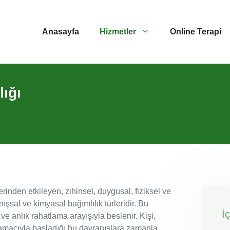
Anasayfa
Hizmetler
Online Terapi
ığı
inden etkileyen, zihinsel, duygusal, fiziksel ve
ışsal ve kimyasal bağımlılık türleridir. Bu
İ
 ve anlık rahatlama arayışıyla beslenir. Kişi,
amacıyla başladığı bu davranışlara zamanla