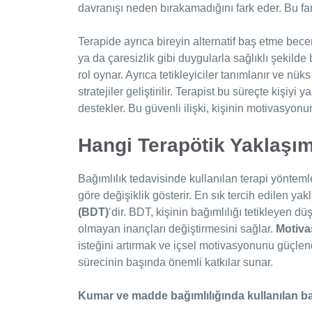
davranışı neden bırakamadığını fark eder. Bu fark
Terapide ayrıca bireyin alternatif baş etme beceri
ya da çaresizlik gibi duygularla sağlıklı şekild
rol oynar. Ayrıca tetikleyiciler tanımlanır ve n
stratejiler geliştirilir. Terapist bu süreçte kişiy
destekler. Bu güvenli ilişki, kişinin motivasyonunu 
Hangi Terapötik Yaklaşıml
Bağımlılık tedavisinde kullanılan terapi yöntemler
göre değişiklik gösterir. En sık tercih edilen ya
(BDT)
’dir. BDT, kişinin bağımlılığı tetikleyen d
olmayan inançları değiştirmesini sağlar.
Motiv
isteğini artırmak ve içsel motivasyonunu güçlendi
sürecinin başında önemli katkılar sunar.
Kumar ve madde bağımlılığında kullanılan ba