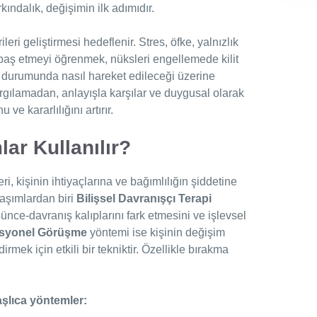
ındalık, değişimin ilk adımıdır.
leri geliştirmesi hedeflenir. Stres, öfke, yalnızlık
e baş etmeyi öğrenmek, nüksleri engellemede kilit
üks durumunda nasıl hareket edileceği üzerine
i yargılamadan, anlayışla karşılar ve duygusal olarak
ve kararlılığını artırır.
ar Kullanılır?
i, kişinin ihtiyaçlarına ve bağımlılığın şiddetine
klaşımlardan biri
Bilişsel Davranışçı Terapi
üşünce-davranış kalıplarını fark etmesini ve işlevsel
asyonel Görüşme
yöntemi ise kişinin değişim
rmek için etkili bir tekniktir. Özellikle bırakma
şlıca yöntemler: