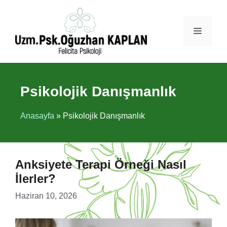
İçeriğe
atla
Menü
Psikolojik Danışmanlık
Anasayfa
»
Psikolojik Danışmanlık
Anksiyete Terapi Örneği Nasıl
İlerler?
Haziran 10, 2026