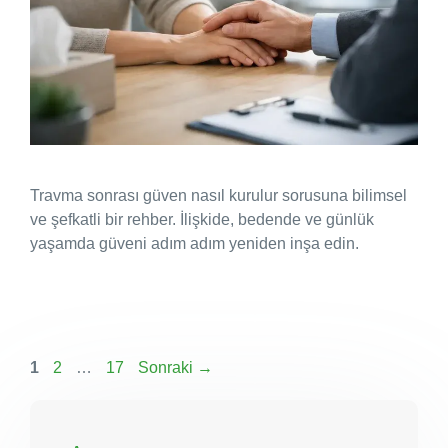
Travma sonrası güven nasıl kurulur sorusuna bilimsel
ve şefkatli bir rehber. İlişkide, bedende ve günlük
yaşamda güveni adım adım yeniden inşa edin.
Sayfa
Sayfa
Sayfa
1
2
…
17
Sonraki
→