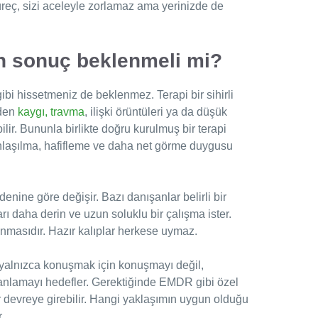
üreç, sizi aceleyle zorlamaz ama yerinizde de
n sonuç beklenmeli mi?
bi hissetmeniz de beklenmez. Terapi bir sihirli
eden
kaygı, travma
, ilişki örüntüleri ya da düşük
lir. Bununla birlikte doğru kurulmuş bir terapi
anlaşılma, hafifleme ve daha net görme duygusu
nine göre değişir. Bazı danışanlar belirli bir
arı daha derin ve uzun soluklu bir çalışma ister.
anmasıdır. Hazır kalıplar herkese uymaz.
, yalnızca konuşmak için konuşmayı değil,
 anlamayı hedefler. Gerektiğinde EMDR gibi özel
 devreye girebilir. Hangi yaklaşımın uygun olduğu
.