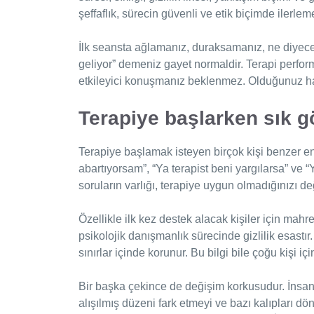
şeffaflık, sürecin güvenli ve etik biçimde ilerlem
İlk seansta ağlamanız, duraksamanız, ne diyec
geliyor” demeniz gayet normaldir. Terapi perform
etkileyici konuşmanız beklenmez. Olduğunuz hali
Terapiye başlarken sık g
Terapiye başlamak isteyen birçok kişi benzer en
abartıyorsam”, “Ya terapist beni yargılarsa” ve 
soruların varlığı, terapiye uygun olmadığınızı de
Özellikle ilk kez destek alacak kişiler için mahre
psikolojik danışmanlık sürecinde gizlilik esastır
sınırlar içinde korunur. Bu bilgi bile çoğu kişi içi
Bir başka çekince de değişim korkusudur. İnsan b
alışılmış düzeni fark etmeyi ve bazı kalıpları dö