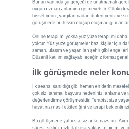
Bunun yanında şu gerçeği de unutmamak gerekir:
uygun uzman anlamına gelmeyebilir. Çünkü terapi 
hissetmeniz, yargılanmadan dinlenmeniz ve size 
görüşmede bu hissin oluşup oluşmadığını an
Online terapi mi yoksa yüz yüze terapi mi daha i
yoktur. Yüz yüze görüşmeler bazı kişiler için dah
zaman, ulaşım ve yaşanılan şehir gibi engelleri az
Düzenli katılım sağlayabileceğiniz format genell
İlk görüşmede neler kon
İlk seans, sanıldığı gibi hemen en derin meselel
çok sizi tanıma, başvuru nedeninizi anlama ve ter
değerlendirme görüşmesidir. Terapist size yaşad
hayatınızı nasıl etkilediğini ve terapi beklentinizi
Bu görüşmede yalnızca siz anlatmazsınız. Aynı
süresi, sıklığı, gizlilik ilkesi, yaklaşım biçimi v