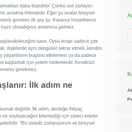
almaktan daha büyüktür. Çünkü asıl zorlayıcı
ini anlatma ihtimalidir. Eğer şu sıralar bireysel
A
lmeniz gereken ilk şey şu: Kararsız hissetmeniz
e hazır olmadığınız anlamına gelmez.
iç
ar
başlanabileceğini sanır. Oysa terapi sadece çok
k, ilişkilerde aynı döngüleri tekrar etmek, kendini
ş yaşantıların bugünü etkilemesi ya da sadece
 başlamak için yeterli nedenlerdir. Kendinizi
klemeniz gerekmez.
K
aşlanır: İlk adım ne
Ak
Ps
lamak değildir. İlk adım, desteğe ihtiyaç
ne söyleyeceğini bilemediği için süreci erteler.
terlidir: “Bir süredir zorlanıyorum ve bireysel