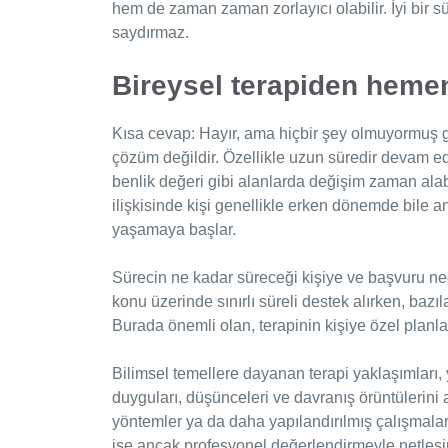
hem de zaman zaman zorlayıcı olabilir. İyi bir s
saydırmaz.
Bireysel terapiden heme
Kısa cevap: Hayır, ama hiçbir şey olmuyormuş gi
çözüm değildir. Özellikle uzun süredir devam 
benlik değeri gibi alanlarda değişim zaman alabi
ilişkisinde kişi genellikle erken dönemde bile 
yaşamaya başlar.
Sürecin ne kadar süreceği kişiye ve başvuru nede
konu üzerinde sınırlı süreli destek alırken, bazıl
Burada önemli olan, terapinin kişiye özel planl
Bilimsel temellere dayanan terapi yaklaşımları
duyguları, düşünceleri ve davranış örüntülerini
yöntemler ya da daha yapılandırılmış çalışmalar
ise ancak profesyonel değerlendirmeyle netleşir