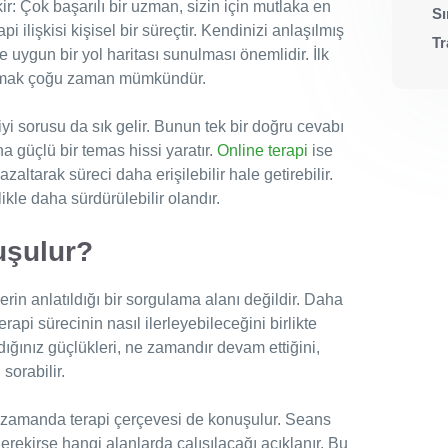
 Çok başarılı bir uzman, sizin için mutlaka en
Sı
ilişkisi kişisel bir süreçtir. Kendinizi anlaşılmış
Tr
uygun bir yol haritası sunulması önemlidir. İlk
lamak çoğu zaman mümkündür.
yi sorusu da sık gelir. Bunun tek bir doğru cevabı
a güçlü bir temas hissi yaratır.
Online terapi
ise
altarak süreci daha erişilebilir hale getirebilir.
ikle daha sürdürülebilir olandır.
uşulur?
erin anlatıldığı bir sorgulama alanı değildir. Daha
api sürecinin nasıl ilerleyebileceğini birlikte
ığınız güçlükleri, ne zamandır devam ettiğini,
 sorabilir.
 zamanda terapi çerçevesi de konuşulur. Seans
e gerekirse hangi alanlarda çalışılacağı açıklanır. Bu