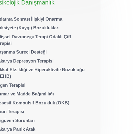
sikolojik Danışmanlık
datma Sonrası İlişkiyi Onarma
ksiyete (Kaygı) Bozuklukları
lişsel Davranışçı Terapi Odaklı Çift
rapisi
şanma Süreci Desteği
karya Depresyon Terapisi
kkat Eksikliği ve Hiperaktivite Bozukluğu
DEHB)
gen Terapisi
mar ve Madde Bağımlılığı
sesif Kompulsif Bozukluk (OKB)
un Terapisi
güven Sorunları
karya Panik Atak