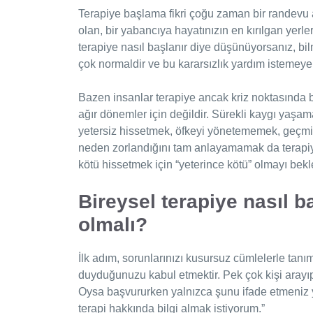
Terapiye başlama fikri çoğu zaman bir randevu 
olan, bir yabancıya hayatınızın en kırılgan yerler
terapiye nasıl başlanır diye düşünüyorsanız, bi
çok normaldir ve bu kararsızlık yardım istemey
Bazen insanlar terapiye ancak kriz noktasında 
ağır dönemler için değildir. Sürekli kaygı yaşama
yetersiz hissetmek, öfkeyi yönetememek, geçmi
neden zorlandığını tam anlayamamak da terapiye
kötü hissetmek için “yeterince kötü” olmayı be
Bireysel terapiye nasıl b
olmalı?
İlk adım, sorunlarınızı kusursuz cümlelerle tanım
duyduğunuzu kabul etmektir. Pek çok kişi arayıp 
Oysa başvururken yalnızca şunu ifade etmeniz ye
terapi hakkında bilgi almak istiyorum.”