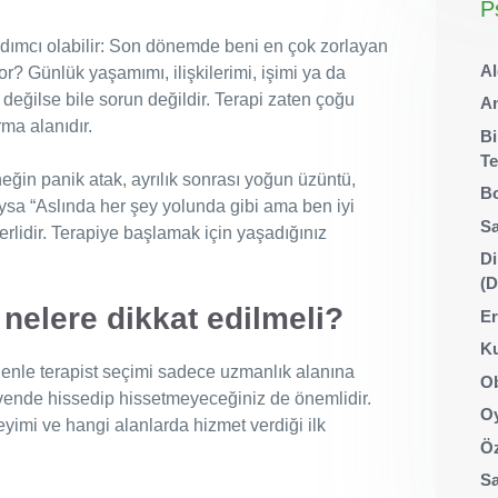
P
dımcı olabilir: Son dönemde beni en çok zorlayan
Al
? Günlük yaşamımı, ilişkilerimi, işimi ya da
değilse bile sorun değildir. Terapi zaten çoğu
An
rma alanıdır.
Bi
Te
eğin panik atak, ayrılık sonrası yoğun üzüntü,
Bo
rıysa “Aslında her şey yolunda gibi ama ben iyi
Sa
çerlidir. Terapiye başlamak için yaşadığınız
Di
(
nelere dikkat edilmeli?
Er
Ku
denle terapist seçimi sadece uzmanlık alanına
Ob
vende hissedip hissetmeyeceğiniz de önemlidir.
Oy
yimi ve hangi alanlarda hizmet verdiği ilk
Öz
Sa