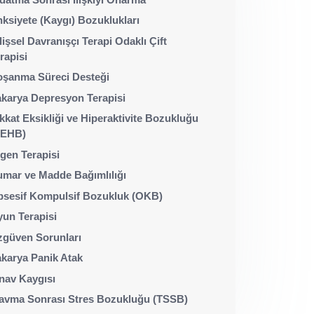
ksiyete (Kaygı) Bozuklukları
lişsel Davranışçı Terapi Odaklı Çift
rapisi
şanma Süreci Desteği
karya Depresyon Terapisi
kkat Eksikliği ve Hiperaktivite Bozukluğu
DEHB)
gen Terapisi
mar ve Madde Bağımlılığı
sesif Kompulsif Bozukluk (OKB)
un Terapisi
güven Sorunları
karya Panik Atak
nav Kaygısı
avma Sonrası Stres Bozukluğu (TSSB)