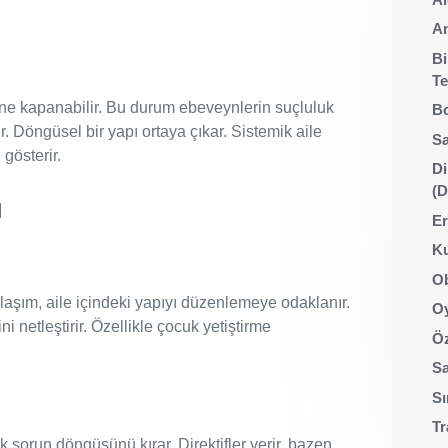
An
Bi
Te
 içine kapanabilir. Bu durum ebeveynlerin suçluluk
Bo
ır. Döngüsel bir yapı ortaya çıkar. Sistemik aile
Sa
 gösterir.
Di
(
ı
Er
Ku
Ob
laşım, aile içindeki yapıyı düzenlemeye odaklanır.
Oy
rini netleştirir. Özellikle çocuk yetiştirme
Öz
Sa
Sı
Tr
ak sorun döngüsünü kırar. Direktifler verir, bazen