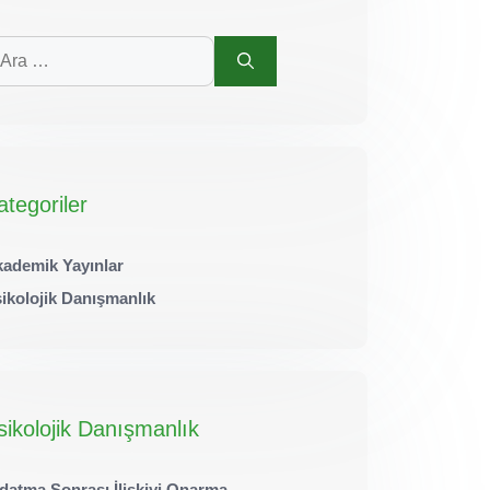
in
a
ategoriler
ademik Yayınlar
ikolojik Danışmanlık
sikolojik Danışmanlık
datma Sonrası İlişkiyi Onarma