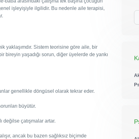
nne-baba arasındaki çatışma tek başına çocuğun
el işleyişiyle ilgilidir. Bu nedenle aile terapisi,
iç
r.
ar
ik yaklaşımdır. Sistem teorisine göre aile, bir
bir bireyin yaşadığı sorun, diğer üyelerde de yankı
K
Ak
Ps
unlar genellikle döngüsel olarak tekrar eder.
sorunları büyütür.
P
lı değilse çatışmalar artar.
lışır, ancak bu bazen sağlıksız biçimde
Al