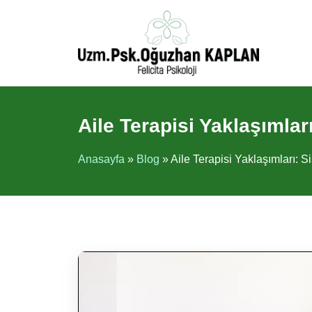
İçeriğe
atla
Aile Terapisi Yaklaşımla
Anasayfa
»
Blog
»
Aile Terapisi Yaklaşımları: 