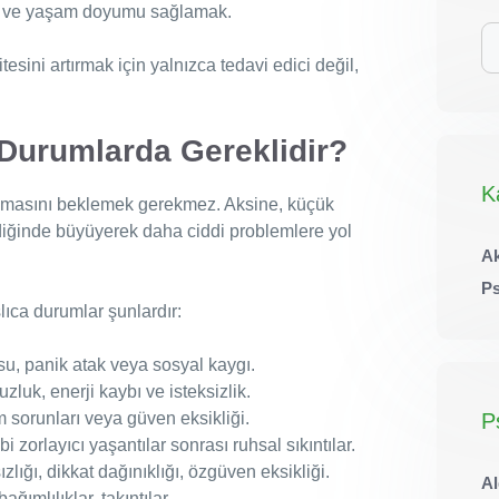
n ve yaşam doyumu sağlamak.
iç
ar
esini artırmak için yalnızca tedavi edici değil,
Durumlarda Gereklidir?
K
anmasını beklemek gerekmez. Aksine, küçük
ğinde büyüyerek daha ciddi problemlere yol
Ak
Ps
ıca durumlar şunlardır:
su, panik atak veya sosyal kaygı.
zluk, enerji kaybı ve isteksizlik.
şim sorunları veya güven eksikliği.
P
bi zorlayıcı yaşantılar sonrası ruhsal sıkıntılar.
ızlığı, dikkat dağınıklığı, özgüven eksikliği.
Al
ağımlılıklar, takıntılar.