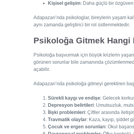
Kişisel gelişim
: Daha güçlü bir özgüve
Adapazarı’nda psikologlar, bireylerin yaşam kalit
aynı zamanda geliştirici bir rol üstlenmektedir.
Psikoloğa Gitmek Hangi 
Psikoloğa başvurmak için büyük krizlerin yaş
görünen sorunlar bile zamanında çözümlenmedi
açabilir.
Adapazarı’nda psikoloğa gitmeyi gerektiren başl
Sürekli kaygı ve endişe
: Gelecek korku
Depresyon belirtileri
: Umutsuzluk, mutsu
İlişki problemleri
: Çiftler arasında ileti
Travmatik olaylar
: Kaza, kayıp, şiddet gi
Çocuk ve ergen sorunları
: Okul başarıs
Davranışsal problemler
: Öfke kontrolü, b