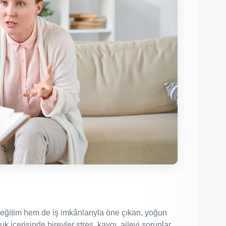
eğitim hem de iş imkânlarıyla öne çıkan, yoğun
içerisinde bireyler stres, kaygı, ailevi sorunlar