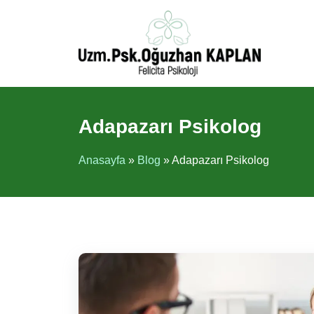
İçeriğe
atla
Adapazarı Psikolog
Anasayfa
»
Blog
»
Adapazarı Psikolog