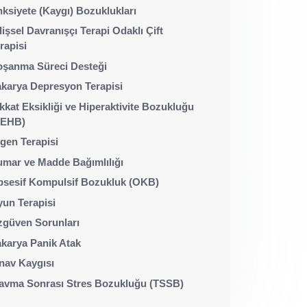
ksiyete (Kaygı) Bozuklukları
lişsel Davranışçı Terapi Odaklı Çift
rapisi
şanma Süreci Desteği
karya Depresyon Terapisi
kkat Eksikliği ve Hiperaktivite Bozukluğu
DEHB)
gen Terapisi
mar ve Madde Bağımlılığı
sesif Kompulsif Bozukluk (OKB)
un Terapisi
güven Sorunları
karya Panik Atak
nav Kaygısı
avma Sonrası Stres Bozukluğu (TSSB)