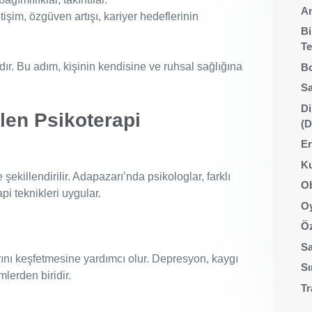
An
letişim, özgüven artışı, kariyer hedeflerinin
Bi
Te
dır. Bu adım, kişinin kendisine ve ruhsal sağlığına
Bo
Sa
Di
len Psikoterapi
(
Er
Ku
 şekillendirilir. Adapazarı’nda psikologlar, farklı
Ob
api teknikleri uygular.
Oy
Öz
Sa
nı keşfetmesine yardımcı olur. Depresyon, kaygı
Sı
mlerden biridir.
Tr